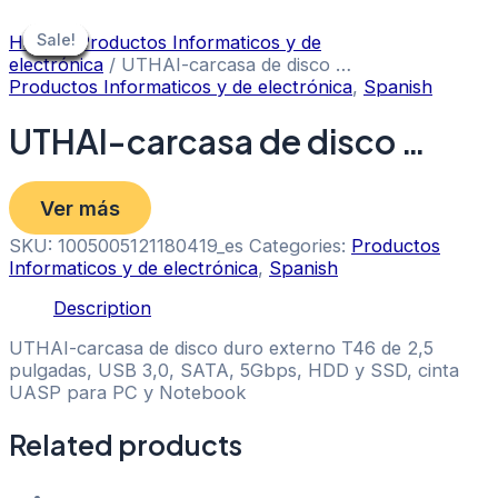
Skip
to
Sale!
Sale!
Sale!
Sale!
Sale!
Sale!
Sale!
Sale!
Sale!
Home
/
Productos Informaticos y de
content
electrónica
/ UTHAI-carcasa de disco …
Productos Informaticos y de electrónica
,
Spanish
UTHAI-carcasa de disco …
Ver más
SKU:
1005005121180419_es
Categories:
Productos
Informaticos y de electrónica
,
Spanish
Description
UTHAI-carcasa de disco duro externo T46 de 2,5
pulgadas, USB 3,0, SATA, 5Gbps, HDD y SSD, cinta
UASP para PC y Notebook
Related products