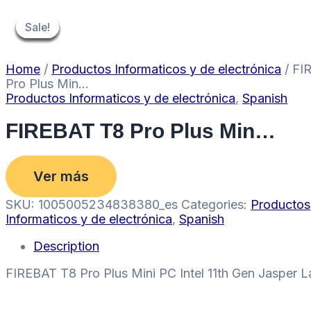
Skip
to
Sale!
Sale!
Sale!
Sale!
Sale!
Sale!
Sale!
content
Home
/
Productos Informaticos y de electrónica
/ FI
Pro Plus Min…
Productos Informaticos y de electrónica
,
Spanish
FIREBAT T8 Pro Plus Min…
Ver más
SKU:
1005005234838380_es
Categories:
Productos
Informaticos y de electrónica
,
Spanish
Description
FIREBAT T8 Pro Plus Mini PC Intel 11th Gen Jasper