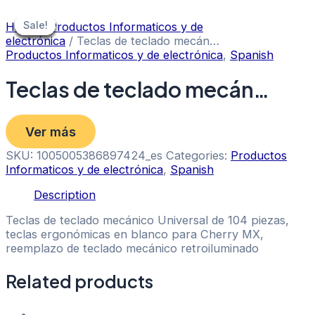
Skip
to
Sale!
Sale!
Sale!
Sale!
Sale!
Sale!
Sale!
Home
/
Productos Informaticos y de
content
electrónica
/ Teclas de teclado mecán…
Productos Informaticos y de electrónica
,
Spanish
Teclas de teclado mecán…
Ver más
SKU:
1005005386897424_es
Categories:
Productos
Informaticos y de electrónica
,
Spanish
Description
Teclas de teclado mecánico Universal de 104 piezas,
teclas ergonómicas en blanco para Cherry MX,
reemplazo de teclado mecánico retroiluminado
Related products