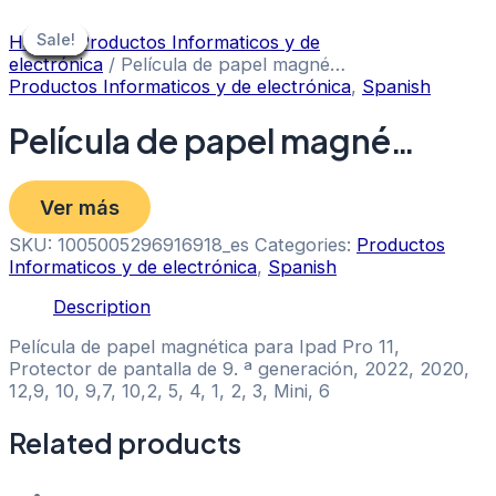
Skip
to
Sale!
Sale!
Sale!
Sale!
Sale!
Sale!
Sale!
Sale!
Sale!
Home
/
Productos Informaticos y de
content
electrónica
/ Película de papel magné…
Productos Informaticos y de electrónica
,
Spanish
Película de papel magné…
Ver más
SKU:
1005005296916918_es
Categories:
Productos
Informaticos y de electrónica
,
Spanish
Description
Película de papel magnética para Ipad Pro 11,
Protector de pantalla de 9. ª generación, 2022, 2020,
12,9, 10, 9,7, 10,2, 5, 4, 1, 2, 3, Mini, 6
Related products