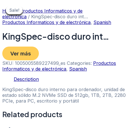
Skip
to
Sale!
Sale!
Sale!
Sale!
Sale!
Sale!
Sale!
Sale!
Sale!
Home
/
Productos Informaticos y de
content
electrónica
/ KingSpec-disco duro int…
Productos Informaticos y de electrónica
,
Spanish
KingSpec-disco duro int…
Ver más
SKU:
1005005589227499_es
Categories:
Productos
Informaticos y de electrónica
,
Spanish
Description
KingSpec-disco duro interno para ordenador, unidad de
estado sólido M.2 NVMe SSD de 512gb, 1TB, 2TB, 2280
PCIe, para PC, escritorio y portátil
Related products