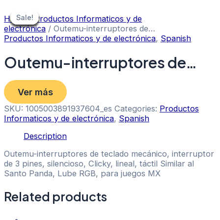
Skip
to
Sale!
Sale!
Sale!
Sale!
Sale!
Sale!
Sale!
Sale!
Sale!
Home
/
Productos Informaticos y de
content
electrónica
/ Outemu-interruptores de…
Productos Informaticos y de electrónica
,
Spanish
Outemu-interruptores de…
Ver más
SKU:
1005003891937604_es
Categories:
Productos
Informaticos y de electrónica
,
Spanish
Description
Outemu-interruptores de teclado mecánico, interruptor
de 3 pines, silencioso, Clicky, lineal, táctil Similar al
Santo Panda, Lube RGB, para juegos MX
Related products