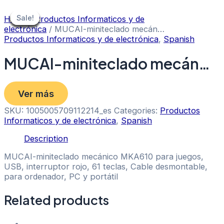
Skip
to
Sale!
Sale!
Sale!
Sale!
Sale!
Sale!
Sale!
Sale!
Sale!
Home
/
Productos Informaticos y de
content
electrónica
/ MUCAI-miniteclado mecán…
Productos Informaticos y de electrónica
,
Spanish
MUCAI-miniteclado mecán…
Ver más
SKU:
1005005709112214_es
Categories:
Productos
Informaticos y de electrónica
,
Spanish
Description
MUCAI-miniteclado mecánico MKA610 para juegos,
USB, interruptor rojo, 61 teclas, Cable desmontable,
para ordenador, PC y portátil
Related products