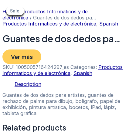
Skip
to
Sale!
Sale!
Sale!
Sale!
Sale!
Sale!
Sale!
Sale!
Sale!
Home
/
Productos Informaticos y de
content
electrónica
/ Guantes de dos dedos pa…
Productos Informaticos y de electrónica
,
Spanish
Guantes de dos dedos pa…
Ver más
SKU:
1005005716424297_es
Categories:
Productos
Informaticos y de electrónica
,
Spanish
Description
Guantes de dos dedos para artistas, guantes de
rechazo de palma para dibujo, bolígrafo, papel de
exhibición, pintura artística, bocetos, iPad, lápiz,
tableta gráfica
Related products