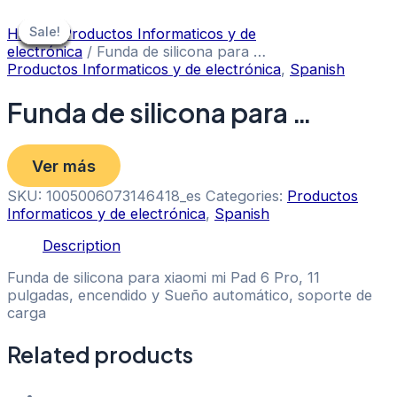
Skip
to
Sale!
Sale!
Sale!
Sale!
Sale!
Sale!
Sale!
Home
/
Productos Informaticos y de
content
electrónica
/ Funda de silicona para …
Productos Informaticos y de electrónica
,
Spanish
Funda de silicona para …
Ver más
SKU:
1005006073146418_es
Categories:
Productos
Informaticos y de electrónica
,
Spanish
Description
Funda de silicona para xiaomi mi Pad 6 Pro, 11
pulgadas, encendido y Sueño automático, soporte de
carga
Related products