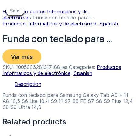
Skip
to
Sale!
Sale!
Sale!
Sale!
Sale!
Sale!
Sale!
Sale!
Sale!
Home
/
Productos Informaticos y de
content
electrónica
/ Funda con teclado para …
Productos Informaticos y de electrónica
,
Spanish
Funda con teclado para …
Ver más
SKU:
1005006281317188_es
Categories:
Productos
Informaticos y de electrónica
,
Spanish
Description
Funda con teclado para Samsung Galaxy Tab A9 + 11
A8 10,5 S6 Lite 10,4 S9 11 S7 S9 FE S7 S8 S9 Plus 12,4
S8 S9 Ultra 14,6
Related products