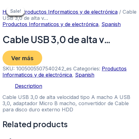
Skip
to
Sale!
Sale!
Sale!
Sale!
Sale!
Sale!
Sale!
Home
/
Productos Informaticos y de electrónica
/ Cable
content
USB 3,0 de alta v…
Productos Informaticos y de electrónica
,
Spanish
Cable USB 3,0 de alta v…
Ver más
SKU:
1005005507540242_es
Categories:
Productos
Informaticos y de electrónica
,
Spanish
Description
Cable USB 3,0 de alta velocidad tipo A macho A USB
3,0, adaptador Micro B macho, convertidor de Cable
para disco duro externo HDD
Related products