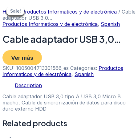
Skip
to
Sale!
Sale!
Sale!
Sale!
Sale!
Sale!
Sale!
Sale!
Sale!
Home
/
Productos Informaticos y de electrónica
/ Cable
content
adaptador USB 3,0…
Productos Informaticos y de electrónica
,
Spanish
Cable adaptador USB 3,0…
Ver más
SKU:
1005004713301566_es
Categories:
Productos
Informaticos y de electrónica
,
Spanish
Description
Cable adaptador USB 3,0 tipo A USB 3,0 Micro B
macho, Cable de sincronización de datos para disco
duro externo HDD
Related products