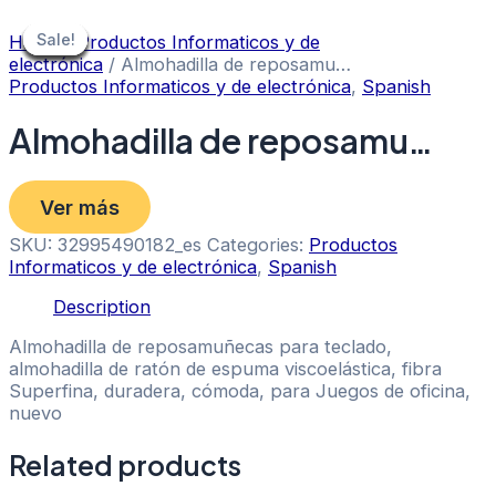
Skip
to
Sale!
Sale!
Sale!
Sale!
Sale!
Sale!
Sale!
Sale!
Sale!
Home
/
Productos Informaticos y de
content
electrónica
/ Almohadilla de reposamu…
Productos Informaticos y de electrónica
,
Spanish
Almohadilla de reposamu…
Ver más
SKU:
32995490182_es
Categories:
Productos
Informaticos y de electrónica
,
Spanish
Description
Almohadilla de reposamuñecas para teclado,
almohadilla de ratón de espuma viscoelástica, fibra
Superfina, duradera, cómoda, para Juegos de oficina,
nuevo
Related products