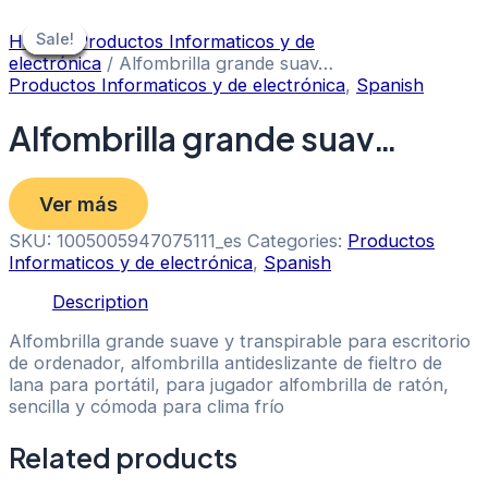
Skip
to
Sale!
Sale!
Sale!
Sale!
Sale!
Sale!
Sale!
Home
/
Productos Informaticos y de
content
electrónica
/ Alfombrilla grande suav…
Productos Informaticos y de electrónica
,
Spanish
Alfombrilla grande suav…
Ver más
SKU:
1005005947075111_es
Categories:
Productos
Informaticos y de electrónica
,
Spanish
Description
Alfombrilla grande suave y transpirable para escritorio
de ordenador, alfombrilla antideslizante de fieltro de
lana para portátil, para jugador alfombrilla de ratón,
sencilla y cómoda para clima frío
Related products