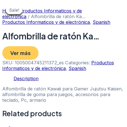
Skip
to
Sale!
Sale!
Sale!
Sale!
Sale!
Sale!
Sale!
Sale!
Home
/
Productos Informaticos y de
content
electrónica
/ Alfombrilla de ratón Ka…
Productos Informaticos y de electrónica
,
Spanish
Alfombrilla de ratón Ka…
Ver más
SKU:
1005004745211372_es
Categories:
Productos
Informaticos y de electrónica
,
Spanish
Description
Alfombrilla de ratón Kawaii para Gamer Jujutsu Kaisen,
alfombrilla de goma para juegos, accesorios para
teclado, Pc, armario
Related products