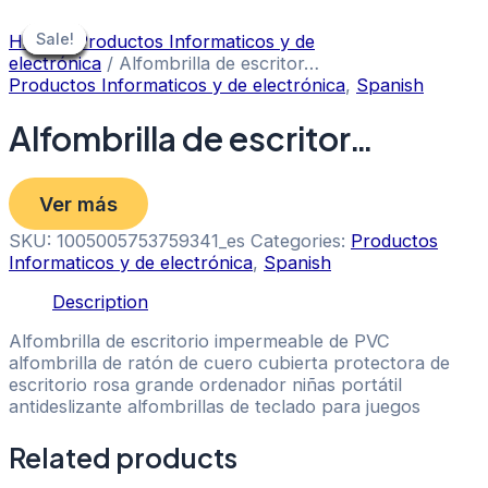
Skip
to
Sale!
Sale!
Sale!
Sale!
Sale!
Sale!
Sale!
Sale!
Sale!
Home
/
Productos Informaticos y de
content
electrónica
/ Alfombrilla de escritor…
Productos Informaticos y de electrónica
,
Spanish
Alfombrilla de escritor…
Ver más
SKU:
1005005753759341_es
Categories:
Productos
Informaticos y de electrónica
,
Spanish
Description
Alfombrilla de escritorio impermeable de PVC
alfombrilla de ratón de cuero cubierta protectora de
escritorio rosa grande ordenador niñas portátil
antideslizante alfombrillas de teclado para juegos
Related products