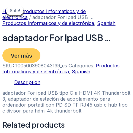
Skip
to
Sale!
Sale!
Sale!
Sale!
Sale!
Sale!
Sale!
Sale!
Home
/
Productos Informaticos y de
content
electrónica
/ adaptador For ipad USB …
Productos Informaticos y de electrónica
,
Spanish
adaptador For ipad USB …
Ver más
SKU:
1005003908043139_es
Categories:
Productos
Informaticos y de electrónica
,
Spanish
Description
adaptador For ipad USB tipo C a HDMI 4K Thunderbolt
3, adaptador de estación de acoplamiento para
ordenador portátil con PD SD TF RJ45 usb c hub tipo
c divisor para hdmi 4k thunderbolt
Related products