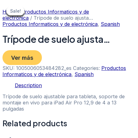
Skip
to
Sale!
Sale!
Sale!
Sale!
Sale!
Sale!
Sale!
Sale!
Sale!
Home
/
Productos Informaticos y de
content
electrónica
/ Trípode de suelo ajusta…
Productos Informaticos y de electrónica
,
Spanish
Trípode de suelo ajusta…
Ver más
SKU:
1005006053484282_es
Categories:
Productos
Informaticos y de electrónica
,
Spanish
Description
Trípode de suelo ajustable para tableta, soporte de
montaje en vivo para iPad Air Pro 12,9 de 4 a 13
pulgadas
Related products