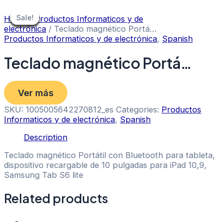
Skip
to
Sale!
Sale!
Sale!
Sale!
Sale!
Sale!
Sale!
Sale!
Sale!
Home
/
Productos Informaticos y de
content
electrónica
/ Teclado magnético Portá…
Productos Informaticos y de electrónica
,
Spanish
Teclado magnético Portá…
Ver más
SKU:
1005005642270812_es
Categories:
Productos
Informaticos y de electrónica
,
Spanish
Description
Teclado magnético Portátil con Bluetooth para tableta,
dispositivo recargable de 10 pulgadas para iPad 10,9,
Samsung Tab S6 lite
Related products