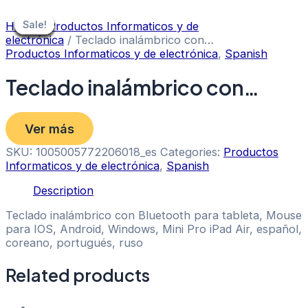
Skip
to
Sale!
Sale!
Sale!
Sale!
Sale!
Sale!
Sale!
Sale!
Sale!
Home
/
Productos Informaticos y de
content
electrónica
/ Teclado inalámbrico con…
Productos Informaticos y de electrónica
,
Spanish
Teclado inalámbrico con…
Ver más
SKU:
1005005772206018_es
Categories:
Productos
Informaticos y de electrónica
,
Spanish
Description
Teclado inalámbrico con Bluetooth para tableta, Mouse
para IOS, Android, Windows, Mini Pro iPad Air, español,
coreano, portugués, ruso
Related products