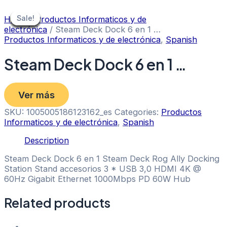
Skip
to
Sale!
Sale!
Sale!
Sale!
Sale!
Sale!
Sale!
Sale!
Sale!
Home
/
Productos Informaticos y de
content
electrónica
/ Steam Deck Dock 6 en 1 …
Productos Informaticos y de electrónica
,
Spanish
Steam Deck Dock 6 en 1 …
Ver más
SKU:
1005005186123162_es
Categories:
Productos
Informaticos y de electrónica
,
Spanish
Description
Steam Deck Dock 6 en 1 Steam Deck Rog Ally Docking
Station Stand accesorios 3 * USB 3,0 HDMI 4K @
60Hz Gigabit Ethernet 1000Mbps PD 60W Hub
Related products