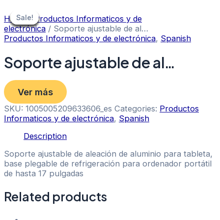
Skip
to
Sale!
Sale!
Sale!
Sale!
Sale!
Sale!
Sale!
Sale!
Home
/
Productos Informaticos y de
content
electrónica
/ Soporte ajustable de al…
Productos Informaticos y de electrónica
,
Spanish
Soporte ajustable de al…
Ver más
SKU:
1005005209633606_es
Categories:
Productos
Informaticos y de electrónica
,
Spanish
Description
Soporte ajustable de aleación de aluminio para tableta,
base plegable de refrigeración para ordenador portátil
de hasta 17 pulgadas
Related products