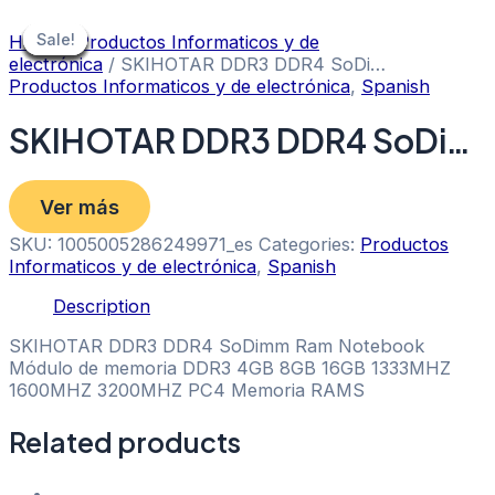
Skip
to
Sale!
Sale!
Sale!
Sale!
Sale!
Sale!
Sale!
Sale!
Sale!
Home
/
Productos Informaticos y de
content
electrónica
/ SKIHOTAR DDR3 DDR4 SoDi…
Productos Informaticos y de electrónica
,
Spanish
SKIHOTAR DDR3 DDR4 SoDi…
Ver más
SKU:
1005005286249971_es
Categories:
Productos
Informaticos y de electrónica
,
Spanish
Description
SKIHOTAR DDR3 DDR4 SoDimm Ram Notebook
Módulo de memoria DDR3 4GB 8GB 16GB 1333MHZ
1600MHZ 3200MHZ PC4 Memoria RAMS
Related products