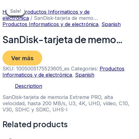
Skip
to
Sale!
Sale!
Sale!
Sale!
Sale!
Sale!
Sale!
Sale!
Sale!
Home
/
Productos Informaticos y de
content
electrónica
/ SanDisk-tarjeta de memo…
Productos Informaticos y de electrónica
,
Spanish
SanDisk-tarjeta de memo…
Ver más
SKU:
1005005175523605_es
Categories:
Productos
Informaticos y de electrónica
,
Spanish
Description
SanDisk-tarjeta de memoria Extreme PRO, alta
velocidad, hasta 200 MB/s, U3, 4K, UHD, vídeo, C10,
V30, SDHC y SDXC, UHS-I
Related products