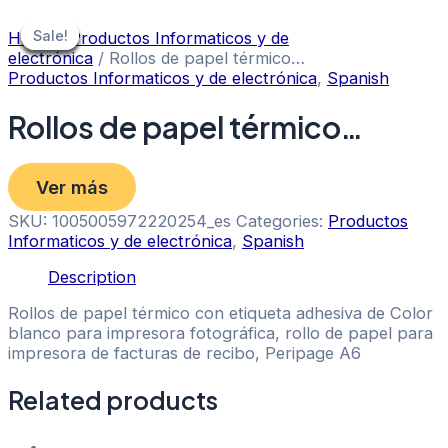
Skip
to
Sale!
Sale!
Sale!
Sale!
Sale!
Sale!
Sale!
Home
/
Productos Informaticos y de
content
electrónica
/ Rollos de papel térmico…
Productos Informaticos y de electrónica
,
Spanish
Rollos de papel térmico…
Ver más
SKU:
1005005972220254_es
Categories:
Productos
Informaticos y de electrónica
,
Spanish
Description
Rollos de papel térmico con etiqueta adhesiva de Color
blanco para impresora fotográfica, rollo de papel para
impresora de facturas de recibo, Peripage A6
Related products