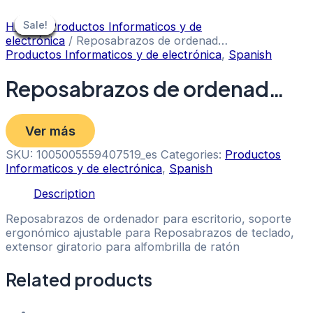
Skip
to
Sale!
Sale!
Sale!
Sale!
Sale!
Sale!
Sale!
Sale!
Sale!
Home
/
Productos Informaticos y de
content
electrónica
/ Reposabrazos de ordenad…
Productos Informaticos y de electrónica
,
Spanish
Reposabrazos de ordenad…
Ver más
SKU:
1005005559407519_es
Categories:
Productos
Informaticos y de electrónica
,
Spanish
Description
Reposabrazos de ordenador para escritorio, soporte
ergonómico ajustable para Reposabrazos de teclado,
extensor giratorio para alfombrilla de ratón
Related products