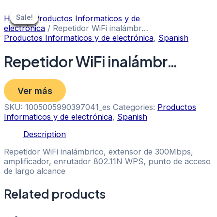
Skip
to
Sale!
Sale!
Sale!
Sale!
Sale!
Sale!
Sale!
Home
/
Productos Informaticos y de
content
electrónica
/ Repetidor WiFi inalámbr…
Productos Informaticos y de electrónica
,
Spanish
Repetidor WiFi inalámbr…
Ver más
SKU:
1005005990397041_es
Categories:
Productos
Informaticos y de electrónica
,
Spanish
Description
Repetidor WiFi inalámbrico, extensor de 300Mbps,
amplificador, enrutador 802.11N WPS, punto de acceso
de largo alcance
Related products