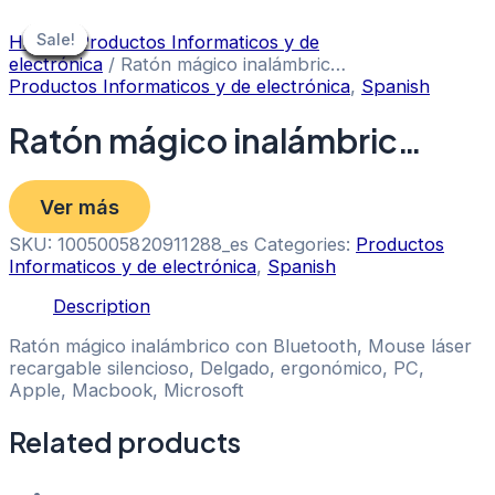
Skip
to
Sale!
Sale!
Sale!
Sale!
Sale!
Sale!
Sale!
Sale!
Sale!
Home
/
Productos Informaticos y de
content
electrónica
/ Ratón mágico inalámbric…
Productos Informaticos y de electrónica
,
Spanish
Ratón mágico inalámbric…
Ver más
SKU:
1005005820911288_es
Categories:
Productos
Informaticos y de electrónica
,
Spanish
Description
Ratón mágico inalámbrico con Bluetooth, Mouse láser
recargable silencioso, Delgado, ergonómico, PC,
Apple, Macbook, Microsoft
Related products