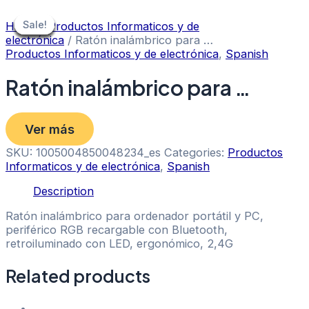
Skip
to
Sale!
Sale!
Sale!
Sale!
Sale!
Sale!
Sale!
Sale!
Home
/
Productos Informaticos y de
content
electrónica
/ Ratón inalámbrico para …
Productos Informaticos y de electrónica
,
Spanish
Ratón inalámbrico para …
Ver más
SKU:
1005004850048234_es
Categories:
Productos
Informaticos y de electrónica
,
Spanish
Description
Ratón inalámbrico para ordenador portátil y PC,
periférico RGB recargable con Bluetooth,
retroiluminado con LED, ergonómico, 2,4G
Related products