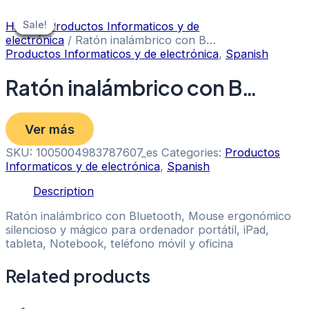
Skip
to
Sale!
Sale!
Sale!
Sale!
Sale!
Sale!
Home
/
Productos Informaticos y de
content
electrónica
/ Ratón inalámbrico con B…
Productos Informaticos y de electrónica
,
Spanish
Ratón inalámbrico con B…
Ver más
SKU:
1005004983787607_es
Categories:
Productos
Informaticos y de electrónica
,
Spanish
Description
Ratón inalámbrico con Bluetooth, Mouse ergonómico
silencioso y mágico para ordenador portátil, iPad,
tableta, Notebook, teléfono móvil y oficina
Related products