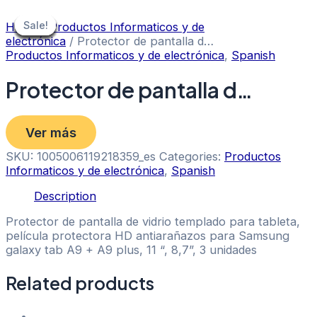
Skip
to
Sale!
Sale!
Sale!
Sale!
Sale!
Sale!
Sale!
Sale!
Sale!
Home
/
Productos Informaticos y de
content
electrónica
/ Protector de pantalla d…
Productos Informaticos y de electrónica
,
Spanish
Protector de pantalla d…
Ver más
SKU:
1005006119218359_es
Categories:
Productos
Informaticos y de electrónica
,
Spanish
Description
Protector de pantalla de vidrio templado para tableta,
película protectora HD antiarañazos para Samsung
galaxy tab A9 + A9 plus, 11 “, 8,7”, 3 unidades
Related products