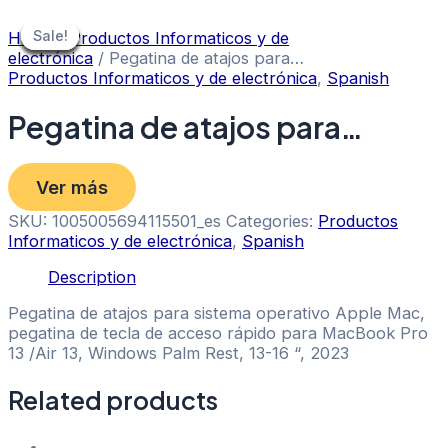
Skip
to
Sale!
Sale!
Sale!
Sale!
Sale!
Sale!
Sale!
Sale!
Home
/
Productos Informaticos y de
content
electrónica
/ Pegatina de atajos para…
Productos Informaticos y de electrónica
,
Spanish
Pegatina de atajos para…
Ver más
SKU:
1005005694115501_es
Categories:
Productos
Informaticos y de electrónica
,
Spanish
Description
Pegatina de atajos para sistema operativo Apple Mac,
pegatina de tecla de acceso rápido para MacBook Pro
13 /Air 13, Windows Palm Rest, 13-16 “, 2023
Related products