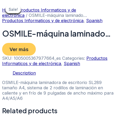
Skip
to
Sale!
Sale!
Sale!
Sale!
Sale!
Sale!
Sale!
Sale!
Sale!
Home
/
Productos Informaticos y de
content
electrónica
/ OSMILE-máquina laminado…
Productos Informaticos y de electrónica
,
Spanish
OSMILE-máquina laminado…
Ver más
SKU:
1005005367977664_es
Categories:
Productos
Informaticos y de electrónica
,
Spanish
Description
OSMILE-máquina laminadora de escritorio SL289
tamaño A4, sistema de 2 rodillos de laminación en
caliente y en frío de 9 pulgadas de ancho máximo para
A4/A5/A6
Related products