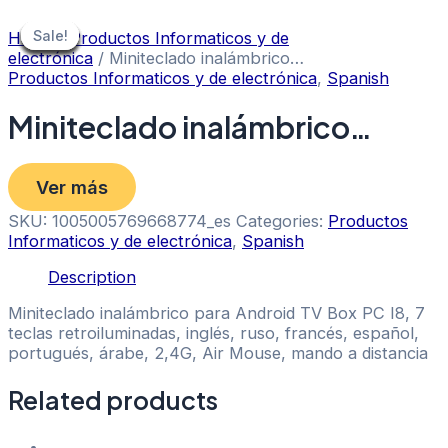
Skip
to
Sale!
Sale!
Sale!
Sale!
Sale!
Sale!
Sale!
Sale!
Sale!
Home
/
Productos Informaticos y de
content
electrónica
/ Miniteclado inalámbrico…
Productos Informaticos y de electrónica
,
Spanish
Miniteclado inalámbrico…
Ver más
SKU:
1005005769668774_es
Categories:
Productos
Informaticos y de electrónica
,
Spanish
Description
Miniteclado inalámbrico para Android TV Box PC I8, 7
teclas retroiluminadas, inglés, ruso, francés, español,
portugués, árabe, 2,4G, Air Mouse, mando a distancia
Related products