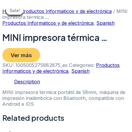
Skip
to
Sale!
Sale!
Sale!
Sale!
Sale!
Sale!
Sale!
Sale!
Sale!
Home
/
Productos Informaticos y de electrónica
/ MINI
content
impresora térmica …
Productos Informaticos y de electrónica
,
Spanish
MINI impresora térmica …
Ver más
SKU:
1005005275882875_es
Categories:
Productos
Informaticos y de electrónica
,
Spanish
Description
MINI impresora térmica portátil de 58mm, máquina de
impresión inalámbrica con Bluetooth, compatible con
Android e IOS
Related products