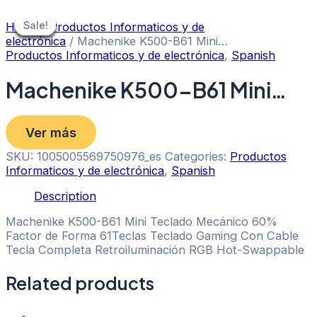
Skip
to
Sale!
Sale!
Sale!
Sale!
Sale!
Sale!
Sale!
Home
/
Productos Informaticos y de
content
electrónica
/ Machenike K500-B61 Mini…
Productos Informaticos y de electrónica
,
Spanish
Machenike K500-B61 Mini…
Ver más
SKU:
1005005569750976_es
Categories:
Productos
Informaticos y de electrónica
,
Spanish
Description
Machenike K500-B61 Mini Teclado Mecánico 60%
Factor de Forma 61Teclas Teclado Gaming Con Cable
Tecla Completa Retroiluminación RGB Hot-Swappable
Related products