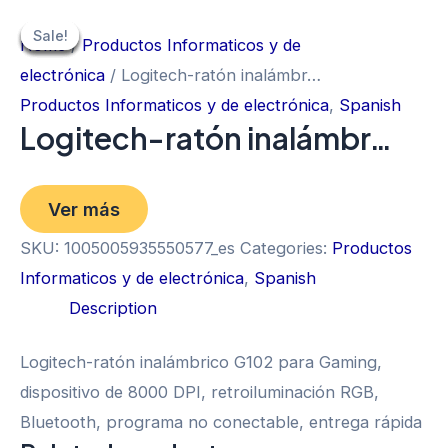
Skip
Sale!
Sale!
Sale!
Sale!
Sale!
Sale!
to
Home
/
Productos Informaticos y de
content
electrónica
/ Logitech-ratón inalámbr…
Productos Informaticos y de electrónica
,
Spanish
Logitech-ratón inalámbr…
Ver más
SKU:
1005005935550577_es
Categories:
Productos
Informaticos y de electrónica
,
Spanish
Description
Logitech-ratón inalámbrico G102 para Gaming,
dispositivo de 8000 DPI, retroiluminación RGB,
Bluetooth, programa no conectable, entrega rápida