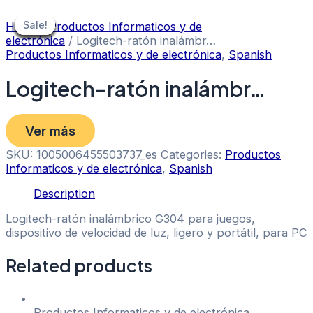
Skip
to
Sale!
Sale!
Sale!
Sale!
Sale!
Sale!
Sale!
Sale!
Sale!
Home
/
Productos Informaticos y de
content
electrónica
/ Logitech-ratón inalámbr…
Productos Informaticos y de electrónica
,
Spanish
Logitech-ratón inalámbr…
Ver más
SKU:
1005006455503737_es
Categories:
Productos
Informaticos y de electrónica
,
Spanish
Description
Logitech-ratón inalámbrico G304 para juegos,
dispositivo de velocidad de luz, ligero y portátil, para PC
Related products
Productos Informaticos y de electrónica