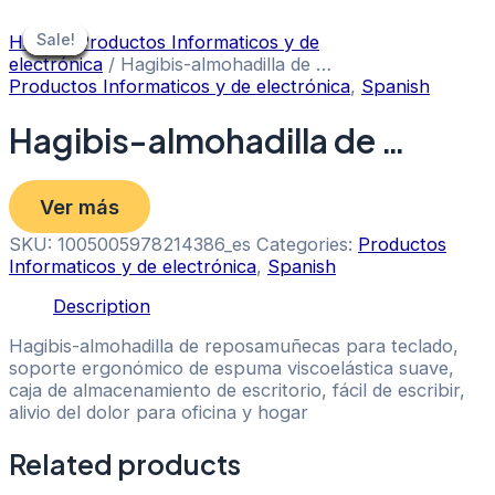
Skip
to
Sale!
Sale!
Sale!
Sale!
Sale!
Sale!
Sale!
Sale!
Sale!
Home
/
Productos Informaticos y de
content
electrónica
/ Hagibis-almohadilla de …
Productos Informaticos y de electrónica
,
Spanish
Hagibis-almohadilla de …
Ver más
SKU:
1005005978214386_es
Categories:
Productos
Informaticos y de electrónica
,
Spanish
Description
Hagibis-almohadilla de reposamuñecas para teclado,
soporte ergonómico de espuma viscoelástica suave,
caja de almacenamiento de escritorio, fácil de escribir,
alivio del dolor para oficina y hogar
Related products