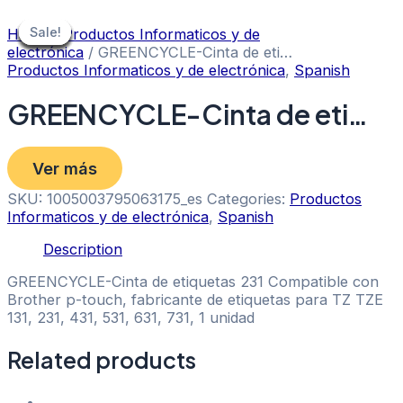
Skip
to
Sale!
Sale!
Sale!
Sale!
Sale!
Sale!
Sale!
Sale!
Sale!
Home
/
Productos Informaticos y de
content
electrónica
/ GREENCYCLE-Cinta de eti…
Productos Informaticos y de electrónica
,
Spanish
GREENCYCLE-Cinta de eti…
Ver más
SKU:
1005003795063175_es
Categories:
Productos
Informaticos y de electrónica
,
Spanish
Description
GREENCYCLE-Cinta de etiquetas 231 Compatible con
Brother p-touch, fabricante de etiquetas para TZ TZE
131, 231, 431, 531, 631, 731, 1 unidad
Related products