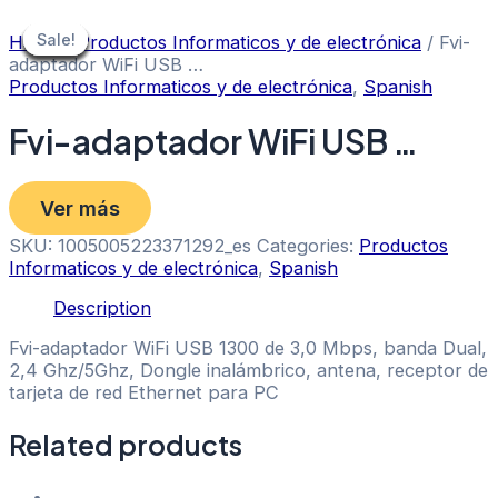
Skip
to
Sale!
Sale!
Sale!
Sale!
Sale!
Sale!
Sale!
Sale!
Sale!
Home
/
Productos Informaticos y de electrónica
/ Fvi-
content
adaptador WiFi USB …
Productos Informaticos y de electrónica
,
Spanish
Fvi-adaptador WiFi USB …
Ver más
SKU:
1005005223371292_es
Categories:
Productos
Informaticos y de electrónica
,
Spanish
Description
Fvi-adaptador WiFi USB 1300 de 3,0 Mbps, banda Dual,
2,4 Ghz/5Ghz, Dongle inalámbrico, antena, receptor de
tarjeta de red Ethernet para PC
Related products