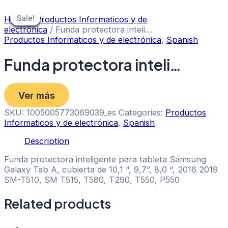
Skip
to
Sale!
Sale!
Sale!
Sale!
Sale!
Sale!
Sale!
Home
/
Productos Informaticos y de
content
electrónica
/ Funda protectora inteli…
Productos Informaticos y de electrónica
,
Spanish
Funda protectora inteli…
Ver más
SKU:
1005005773069039_es
Categories:
Productos
Informaticos y de electrónica
,
Spanish
Description
Funda protectora inteligente para tableta Samsung
Galaxy Tab A, cubierta de 10,1 “, 9,7”, 8,0 “, 2016 2019
SM-T510, SM T515, T580, T290, T550, P550
Related products