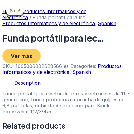
Skip
to
Sale!
Sale!
Sale!
Sale!
Sale!
Sale!
Sale!
Sale!
Sale!
Home
/
Productos Informaticos y de
content
electrónica
/ Funda portátil para lec…
Productos Informaticos y de electrónica
,
Spanish
Funda portátil para lec…
Ver más
SKU:
1005006002628586_es
Categories:
Productos
Informaticos y de electrónica
,
Spanish
Description
Funda portátil para lector de libros electrónicos de 11. ª
generación, funda protectora a prueba de golpes de
6,8 pulgadas, cubierta de inserción para Kindle
Paperwhite 1/2/3/4/5
Related products