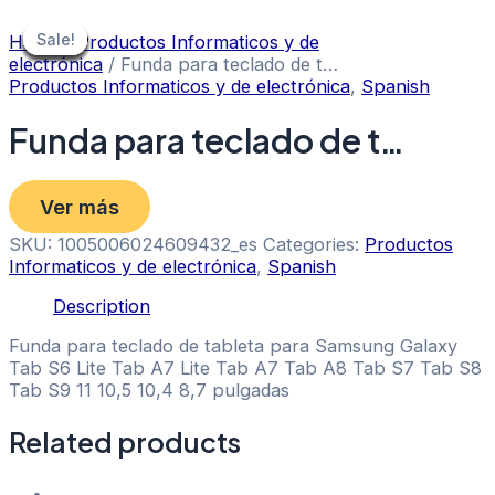
Skip
to
Sale!
Sale!
Sale!
Sale!
Sale!
Sale!
Sale!
Sale!
Sale!
Home
/
Productos Informaticos y de
content
electrónica
/ Funda para teclado de t…
Productos Informaticos y de electrónica
,
Spanish
Funda para teclado de t…
Ver más
SKU:
1005006024609432_es
Categories:
Productos
Informaticos y de electrónica
,
Spanish
Description
Funda para teclado de tableta para Samsung Galaxy
Tab S6 Lite Tab A7 Lite Tab A7 Tab A8 Tab S7 Tab S8
Tab S9 11 10,5 10,4 8,7 pulgadas
Related products