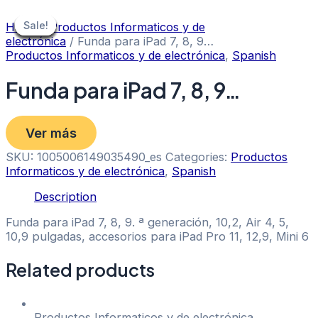
Skip
to
Sale!
Sale!
Sale!
Sale!
Sale!
Sale!
Sale!
Sale!
Sale!
Home
/
Productos Informaticos y de
content
electrónica
/ Funda para iPad 7, 8, 9…
Productos Informaticos y de electrónica
,
Spanish
Funda para iPad 7, 8, 9…
Ver más
SKU:
1005006149035490_es
Categories:
Productos
Informaticos y de electrónica
,
Spanish
Description
Funda para iPad 7, 8, 9. ª generación, 10,2, Air 4, 5,
10,9 pulgadas, accesorios para iPad Pro 11, 12,9, Mini 6
Related products
Productos Informaticos y de electrónica