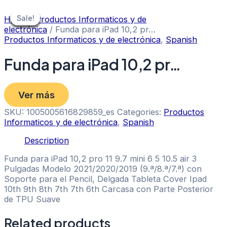
Skip
to
Sale!
Sale!
Sale!
Sale!
Sale!
Sale!
Sale!
Home
/
Productos Informaticos y de
content
electrónica
/ Funda para iPad 10,2 pr…
Productos Informaticos y de electrónica
,
Spanish
Funda para iPad 10,2 pr…
Ver más
SKU:
1005005616829859_es
Categories:
Productos
Informaticos y de electrónica
,
Spanish
Description
Funda para iPad 10,2 pro 11 9.7 mini 6 5 10.5 air 3
Pulgadas Modelo 2021/2020/2019 (9.ª/8.ª/7.ª) con
Soporte para el Pencil, Delgada Tableta Cover Ipad
10th 9th 8th 7th 7th 6th Carcasa con Parte Posterior
de TPU Suave
Related products