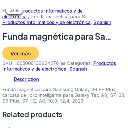
Skip
to
Sale!
Sale!
Sale!
Sale!
Sale!
Sale!
Sale!
Home
/
Productos Informaticos y de
content
electrónica
/ Funda magnética para Sa…
Productos Informaticos y de electrónica
,
Spanish
Funda magnética para Sa…
Ver más
SKU:
1005006109924276_es
Categories:
Productos
Informaticos y de electrónica
,
Spanish
Description
Funda magnética para Samsung Galaxy S9 FE Plus,
carcasa de libro inteligente para Galaxy Tab A9, S7, S8,
S9 Plus, S7, FE, A8, 10,9, 12,4, 2023
Related products