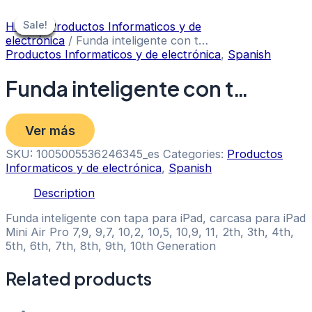
Skip
to
Sale!
Sale!
Sale!
Sale!
Sale!
Sale!
Sale!
Home
/
Productos Informaticos y de
content
electrónica
/ Funda inteligente con t…
Productos Informaticos y de electrónica
,
Spanish
Funda inteligente con t…
Ver más
SKU:
1005005536246345_es
Categories:
Productos
Informaticos y de electrónica
,
Spanish
Description
Funda inteligente con tapa para iPad, carcasa para iPad
Mini Air Pro 7,9, 9,7, 10,2, 10,5, 10,9, 11, 2th, 3th, 4th,
5th, 6th, 7th, 8th, 9th, 10th Generation
Related products