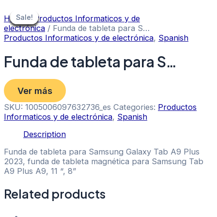
Skip
to
Sale!
Sale!
Sale!
Sale!
Sale!
Sale!
Sale!
Sale!
Sale!
Home
/
Productos Informaticos y de
content
electrónica
/ Funda de tableta para S…
Productos Informaticos y de electrónica
,
Spanish
Funda de tableta para S…
Ver más
SKU:
1005006097632736_es
Categories:
Productos
Informaticos y de electrónica
,
Spanish
Description
Funda de tableta para Samsung Galaxy Tab A9 Plus
2023, funda de tableta magnética para Samsung Tab
A9 Plus A9, 11 “, 8”
Related products