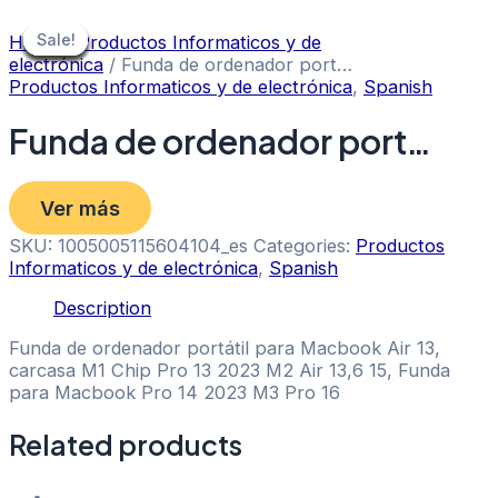
Skip
to
Sale!
Sale!
Sale!
Sale!
Sale!
Sale!
Sale!
Sale!
Sale!
Home
/
Productos Informaticos y de
content
electrónica
/ Funda de ordenador port…
Productos Informaticos y de electrónica
,
Spanish
Funda de ordenador port…
Ver más
SKU:
1005005115604104_es
Categories:
Productos
Informaticos y de electrónica
,
Spanish
Description
Funda de ordenador portátil para Macbook Air 13,
carcasa M1 Chip Pro 13 2023 M2 Air 13,6 15, Funda
para Macbook Pro 14 2023 M3 Pro 16
Related products